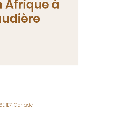
 Afrique à
udière
6E 1E7, Canada