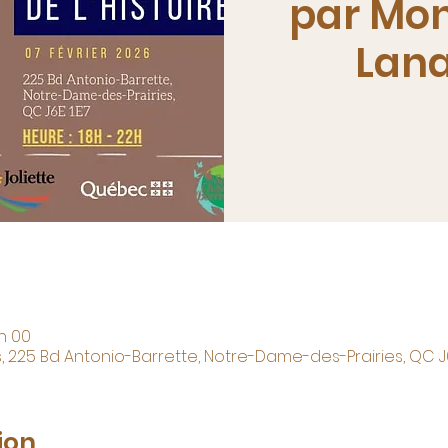
par Mon
Lana
 h 00
 225 Bd Antonio-Barrette, Notre-Dame-des-Prairies, QC J
ion