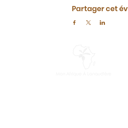
Partager cet 
Mon Afrique à Lanaudière est un org
communautaire à but non lucratif déd
l’inclusion, à la cohésion sociale et à l’é
Nous offrons des services de médiati
interculturelle et d’accompagnement 
pour soutenir les familles, les jeunes e
aînés en situation de vulnérabilité, en
renforçant leur participation active et