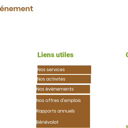
événement
Liens utiles
Nos services
Nos activités
anisme
Nos événements
ié à
7
galité.
Nos offres d'emplois
on
social
Rapports annuels
t les
Bénévolat
 leur