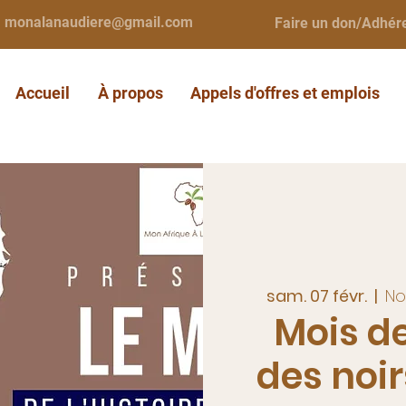
monalanaudiere@gmail.com
Faire un don/Adhér
Accueil
À propos
Appels d'offres et emplois
sam. 07 févr.
  |  
No
Mois de
des noi