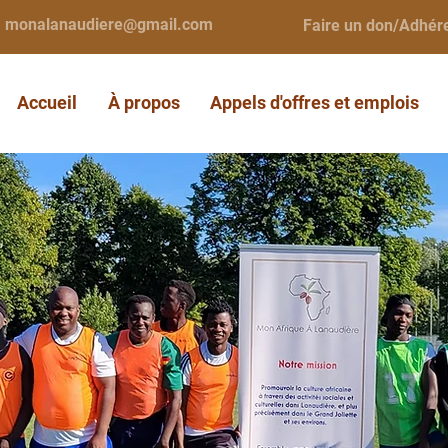
monalanaudiere@gmail.com
Faire un don/Adhér
Accueil
À propos
Appels d'offres et emplois