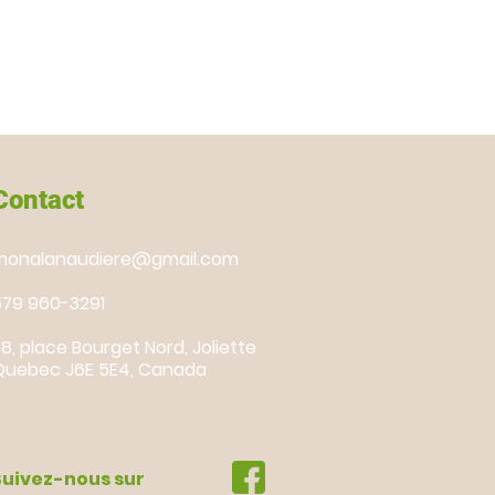
Contact
monalanaudiere@gmail.com
579 960-3291
8, place Bourget Nord, Joliette
Quebec J6E 5E4, Canada
Suivez-nous sur