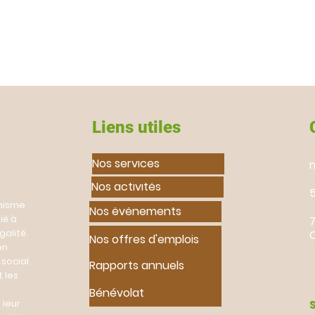
Liens utiles
Nos services
Nos activités
anisme
Nos événements
ié à
7
galité.
Nos offres d'emplois
on
social
Rapports annuels
t les
Bénévolat
 leur